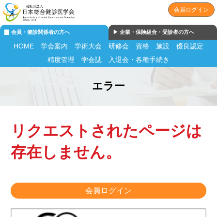
会員ログイン
会員・健診関係者の方へ
▶︎ 企業・保険組合・受診者の方へ
HOME
学会案内
学術大会
研修会
資格
施設
優良認定
精度管理
学会誌
入退会・各種手続き
エラー
リクエストされたページは
存在しません。
会員ログイン