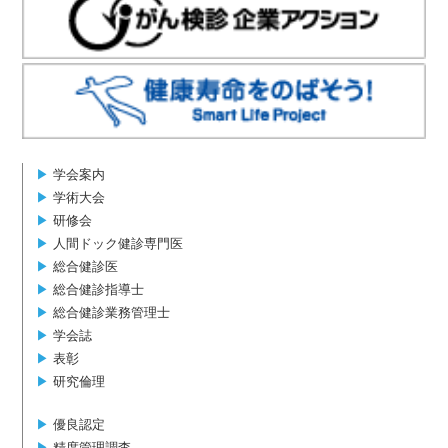
▶︎
学会案内
▶︎
学術大会
▶︎
研修会
▶︎
人間ドック健診専門医
▶︎
総合健診医
▶︎
総合健診指導士
▶︎
総合健診業務管理士
▶︎
学会誌
▶︎
表彰
▶︎
研究倫理
▶︎
優良認定
▶︎
精度管理調査