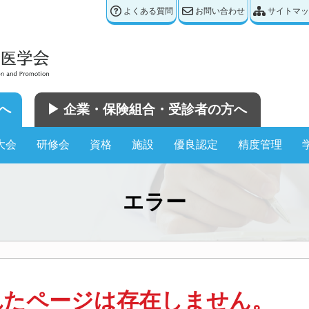
よくある質問
お問い合わせ
サイトマッ
へ
▶︎ 企業・保険組合・受診者の方へ
大会
研修会
資格
施設
優良認定
精度管理
エラー
れたページは存在しません。