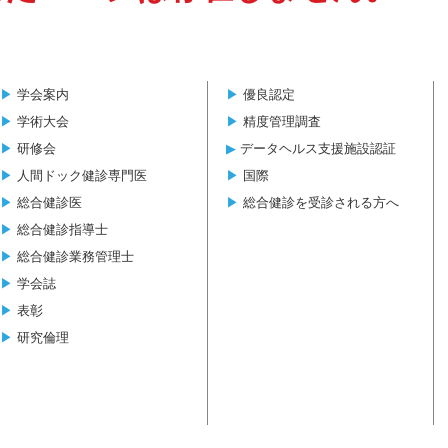
▶︎
学会案内
▶︎
優良認定
▶︎
学術大会
▶︎
精度管理調査
▶︎
研修会
▶︎
データヘルス支援施設認証
▶︎
人間ドック健診専門医
▶︎
国際
▶︎
総合健診医
▶︎
総合健診を受診される方へ
▶︎
総合健診指導士
▶︎
総合健診業務管理士
▶︎
学会誌
▶︎
表彰
▶︎
研究倫理