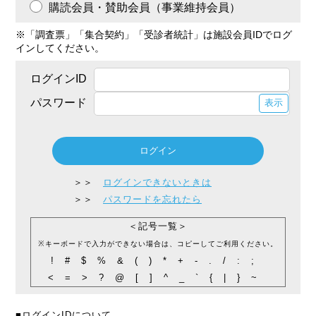
購読会員・賛助会員（事業維持会員）
※「調査票」「集合契約」「受診者統計」は施設会員IDでログ
インしてください。
ログインID
パスワード
表示
＞＞
ログインできないときは
＞＞
パスワードを忘れたら
＜記号一覧＞
※キーボードで入力ができない場合は、コピーしてご利用ください。
!#$%&()*+-./:;
<=>?@[]^_`{|}~
■ログインIDについて