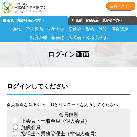
会員ログイン
会員・健診関係者の方へ
▶︎ 企業・保険組合・受診者の方へ
HOME
学会案内
学術大会
研修会
資格
施設
優良認定
精度管理
学会誌
入退会・各種手続き
ログイン画面
ログインしてください
会員種別を選択の上、IDとパスワードを入力してください。
会員種別
正会員・一般会員（個人会員）
施設会員
指導士・業務管理士（非個人会員）