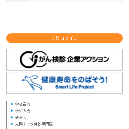
会員ログイン
▶︎
学会案内
▶︎
学術大会
▶︎
研修会
▶︎
人間ドック健診専門医