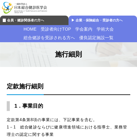
会員・健診関係者の方へ
▶︎ 企業・保険組合・受診者の方へ
HOME
受診者向けTOP
学会案内
学術大会
総合健診を受診される方へ
優良認定施設一覧
施行細則
定款施行細則
1．事業目的
定款第4条第8項の事業には、下記事業を含む。
1－1 総合健診ならびに健康増進領域における指導士、業務管
理士の認定に関する事業