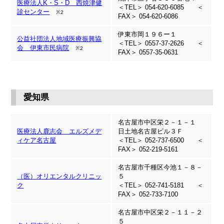
医療法人K・S・D 西焼津健
＜TEL＞ 054-620-6085 ＜
診センター
※2
FAX＞ 054-620-6086
伊東市岡１９６ー１
公益社団法人地域医療振興協
＜TEL＞ 0557-37-2626 ＜
会 伊東市民病院
※2
FAX＞ 0557-35-0631
愛知県
名古屋市中区栄２－１－１
医療法人鹿志会 エルズメデ
日土地名古屋ビル３Ｆ
ィケア名古屋
＜TEL＞ 052-737-6500 ＜
FAX＞ 052-219-5161
名古屋市千種区今池１－８－
（医）オリエンタルクリニッ
５
ク
＜TEL＞ 052-741-5181 ＜
FAX＞ 052-733-7100
名古屋市中区栄２－１１－２
５