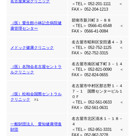
名古屋東栄クリニック
＜TEL＞ 052-201-1111 ＜
FAX＞ 052-204-1213
碧南市新川町３－８８
（医）愛生館小林記念病院健
＜TEL＞ 0566-41-6548 ＜
康管理センター
FAX＞ 0566-41-0084
名古屋市昭和区安田通４－３
メドック健康クリニック
＜TEL＞ 052-752-1125 ＜
FAX＞ 052-752-3315
名古屋市南区城下町３－１４
（医）名翔会名古屋セントラ
＜TEL＞ 052-821-0090 ＜
ルクリニック
FAX＞ 052-824-0655
名古屋市中村区那古野１－４
７－１ 国際センタービル１
（医）松柏会国際セントラル
０Ｆ
クリニック
※1
＜TEL＞ 052-561-0633 ＜
FAX＞ 052-561-0631
名古屋市北区清水１－１８－
一般財団法人 愛知健康増進
４
財団
＜TEL＞ 052-951-3331 ＜
FAX＞ 052-962-3278