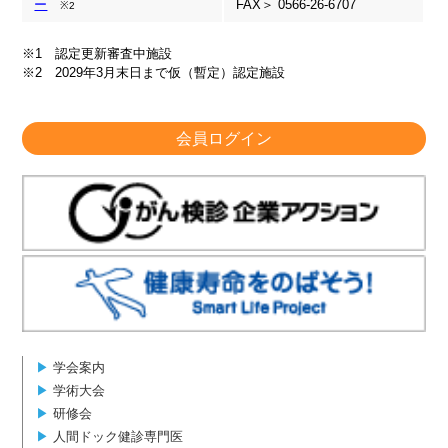
ー
FAX＞ 0566-26-6707
※2
※1 認定更新審査中施設
※2 2029年3月末日まで仮（暫定）認定施設
会員ログイン
▶︎
学会案内
▶︎
学術大会
▶︎
研修会
▶︎
人間ドック健診専門医