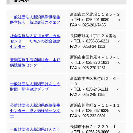
新潟市西区北場１１８５－３
一般社団法人新潟県労働衛生
＜TEL＞ 025-201-6080 ＜
医学協会 新潟健診スクエア
FAX＞ 025-201-7465
社会医療法人立川メディカル
長岡市旭岡１丁目２４番地
センター たちかわ総合健診
＜TEL＞ 0258-36-6221 ＜
センター
FAX＞ 0258-34-1113
新潟市東区竹尾４－１３－３
新潟医療生活協同組合 木戸
＜TEL＞ 025-270-1831 ＜
病院健診センター
FAX＞ 025-270-7261
新潟市中央区紫竹山２－６－
一般財団法人新潟県けんこう
１０
財団 新潟健診プラザ
＜TEL＞ 025-245-1111 ＜
FAX＞ 025-245-1155
公益財団法人新潟県保健衛生
新潟市川岸町２－１１－１１
センター 成人病検診センタ
＜TEL＞ 025-267-6328 ＜
ー
FAX＞ 025-232-0891
長岡市千秋２－２２９－１
一般財団法人新潟県けんこう
＜TEL＞ 0258-28-3666 ＜