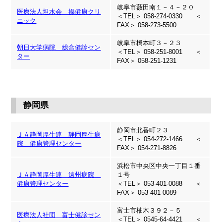
岐阜市藪田南１－４－２０
医療法人坦水会 操健康クリ
＜TEL＞ 058-274-0330 ＜
ニック
FAX＞ 058-273-5500
岐阜市橋本町３－２３
朝日大学病院 総合健診セン
＜TEL＞ 058-251-8001 ＜
ター
FAX＞ 058-251-1231
静岡県
静岡市北番町２３
ＪＡ静岡厚生連 静岡厚生病
＜TEL＞ 054-272-1466 ＜
院 健康管理センター
FAX＞ 054-271-8826
浜松市中央区中央一丁目１番
ＪＡ静岡厚生連 遠州病院
１号
健康管理センター
＜TEL＞ 053-401-0088 ＜
FAX＞ 053-401-0089
富士市柚木３９２－５
医療法人社団 富士健診セン
＜TEL＞ 0545-64-4421 ＜