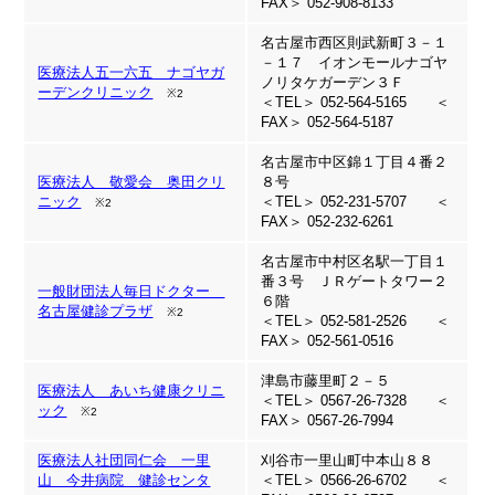
FAX＞ 052-908-8133
名古屋市西区則武新町３－１
－１７ イオンモールナゴヤ
医療法人五一六五 ナゴヤガ
ノリタケガーデン３Ｆ
ーデンクリニック
※2
＜TEL＞ 052-564-5165 ＜
FAX＞ 052-564-5187
名古屋市中区錦１丁目４番２
医療法人 敬愛会 奥田クリ
８号
ニック
＜TEL＞ 052-231-5707 ＜
※2
FAX＞ 052-232-6261
名古屋市中村区名駅一丁目１
番３号 ＪＲゲートタワー２
一般財団法人毎日ドクター
６階
名古屋健診プラザ
※2
＜TEL＞ 052-581-2526 ＜
FAX＞ 052-561-0516
津島市藤里町２－５
医療法人 あいち健康クリニ
＜TEL＞ 0567-26-7328 ＜
ック
※2
FAX＞ 0567-26-7994
医療法人社団同仁会 一里
刈谷市一里山町中本山８８
山 今井病院 健診センタ
＜TEL＞ 0566-26-6702 ＜