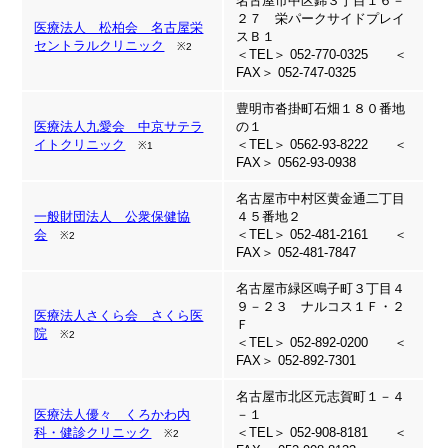
名古屋市中区錦３丁目１６－
２７ 栄パークサイドプレイ
医療法人 松柏会 名古屋栄
スＢ１
セントラルクリニック
※2
＜TEL＞ 052-770-0325 ＜
FAX＞ 052-747-0325
豊明市沓掛町石畑１８０番地
医療法人九愛会 中京サテラ
の１
イトクリニック
＜TEL＞ 0562-93-8222 ＜
※1
FAX＞ 0562-93-0938
名古屋市中村区黄金通二丁目
一般財団法人 公衆保健協
４５番地２
会
＜TEL＞ 052-481-2161 ＜
※2
FAX＞ 052-481-7847
名古屋市緑区鳴子町３丁目４
９－２３ ナルコス１Ｆ・２
医療法人さくら会 さくら医
Ｆ
院
※2
＜TEL＞ 052-892-0200 ＜
FAX＞ 052-892-7301
名古屋市北区元志賀町１－４
医療法人優々 くろかわ内
－１
科・健診クリニック
＜TEL＞ 052-908-8181 ＜
※2