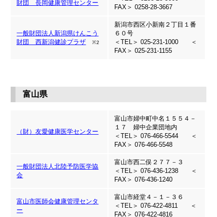
財団 長岡健康管理センター
FAX＞ 0258-28-3667
新潟市西区小新南２丁目１番
一般財団法人新潟県けんこう
６０号
財団 西新潟健診プラザ
＜TEL＞ 025-231-1000 ＜
※2
FAX＞ 025-231-1155
富山県
富山市婦中町中名１５５４－
１７ 婦中企業団地内
（財）友愛健康医学センター
＜TEL＞ 076-466-5544 ＜
FAX＞ 076-466-5548
富山市西二俣２７７－３
一般財団法人北陸予防医学協
＜TEL＞ 076-436-1238 ＜
会
FAX＞ 076-436-1240
富山市経堂４－１－３６
富山市医師会健康管理センタ
＜TEL＞ 076-422-4811 ＜
ー
FAX＞ 076-422-4816