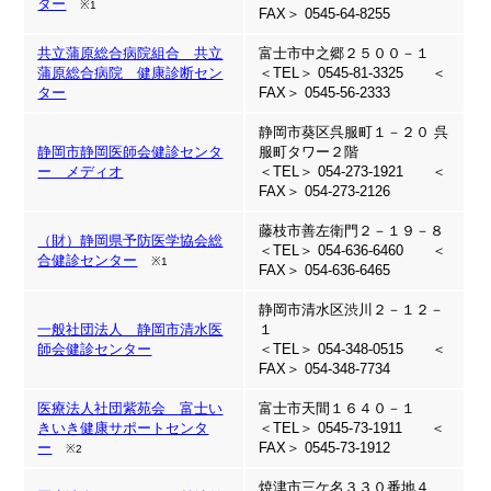
ター
※1
FAX＞ 0545-64-8255
共立蒲原総合病院組合 共立
富士市中之郷２５００－１
蒲原総合病院 健康診断セン
＜TEL＞ 0545-81-3325 ＜
ター
FAX＞ 0545-56-2333
静岡市葵区呉服町１－２０ 呉
静岡市静岡医師会健診センタ
服町タワー２階
ー メディオ
＜TEL＞ 054-273-1921 ＜
FAX＞ 054-273-2126
藤枝市善左衛門２－１９－８
（財）静岡県予防医学協会総
＜TEL＞ 054-636-6460 ＜
合健診センター
※1
FAX＞ 054-636-6465
静岡市清水区渋川２－１２－
一般社団法人 静岡市清水医
１
師会健診センター
＜TEL＞ 054-348-0515 ＜
FAX＞ 054-348-7734
医療法人社団紫苑会 富士い
富士市天間１６４０－１
きいき健康サポートセンタ
＜TEL＞ 0545-73-1911 ＜
ー
FAX＞ 0545-73-1912
※2
焼津市三ケ名３３０番地４