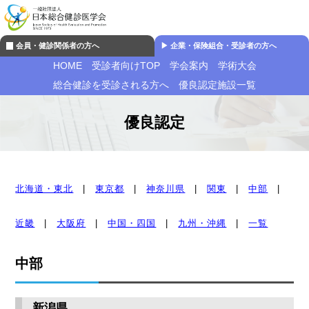
会員・健診関係者の方へ
▶︎ 企業・保険組合・受診者の方へ
HOME
受診者向けTOP
学会案内
学術大会
総合健診を受診される方へ
優良認定施設一覧
優良認定
北海道・東北
|
東京都
|
神奈川県
|
関東
|
中部
|
近畿
|
大阪府
|
中国・四国
|
九州・沖縄
|
一覧
中部
新潟県