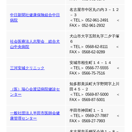
名古屋市中区丸の内３－１２
中日新聞社健康保険組合中日
－３
病院
＜TEL＞ 052-961-2491 ＜
FAX＞ 052-961-2932
犬山市大字五郎丸字二夕子塚
社会医療法人志聖会 総合犬
６
山中央病院
＜TEL＞ 0568-62-8111 ＜
FAX＞ 0568-62-9289
安城市相生町１４－１４
三河安城クリニック
＜TEL＞ 0566-77-5555 ＜
FAX＞ 0566-75-7516
知多郡美浜町大字野間字上川
（医）瑞心会渡辺病院健診セ
田４５－２
ンター
＜TEL＞ 0569-87-5000 ＜
FAX＞ 0569-87-5001
半田市神田町１－１
一般社団法人半田市医師会健
＜TEL＞ 0569-27-7887 ＜
康管理センター
FAX＞ 0569-27-7993
名古屋市千種区今池１－８－