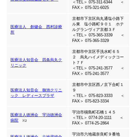
＜TEL＞ 075-311-6344 ＜
FAX＞ 075-321-6025
京都市下京区烏丸通塩小路下
ル東 塩小路町９０１ ホテ
医療法人 創健会 西村診療
ルグランヴィア京都３Ｆ
所
＜TEL＞ 075-365-3339 ＜
FAX＞ 075-365-3329
京都市中京区手洗水町６５
２ 烏丸ハイメディックコー
医療法人知音会 四条烏丸ク
ト７Ｆ
リニック
＜TEL＞ 075-241-3577 ＜
FAX＞ 075-241-3577
京都市中京区西ノ京下合町１
医療法人知音会 御池クリニ
９
ック レディースプラザ
＜TEL＞ 075-823-3333 ＜
FAX＞ 075-823-3334
宇治市槇島町石橋１４５
医療法人徳洲会 宇治徳洲会
＜TEL＞ 0774-20-1111 ＜
病院
※2
FAX＞ 0774-25-2864
宇治市六地蔵奈良町９番地
医療法人徳洲会 六地蔵総合