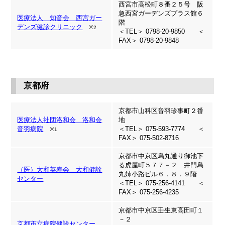
西宮市高松町８番２５号 阪
急西宮ガーデンズプラス館６
医療法人 知音会 西宮ガー
階
デンズ健診クリニック
※2
＜TEL＞ 0798-20-9850 ＜
FAX＞ 0798-20-9848
京都府
京都市山科区音羽珍事町２番
医療法人社団洛和会 洛和会
地
音羽病院
＜TEL＞ 075-593-7774 ＜
※1
FAX＞ 075-502-8716
京都市中京区烏丸通り御池下
る虎屋町５７７－２ 井門烏
（医）大和英寿会 大和健診
丸姉小路ビル６．８．９階
センター
＜TEL＞ 075-256-4141 ＜
FAX＞ 075-256-4235
京都市中京区壬生東高田町１
－２
京都市立病院健診センター