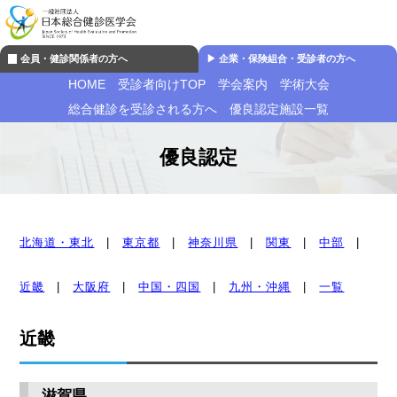
会員・健診関係者の方へ
▶︎ 企業・保険組合・受診者の方へ
HOME
受診者向けTOP
学会案内
学術大会
総合健診を受診される方へ
優良認定施設一覧
優良認定
北海道・東北
|
東京都
|
神奈川県
|
関東
|
中部
|
近畿
|
大阪府
|
中国・四国
|
九州・沖縄
|
一覧
近畿
滋賀県