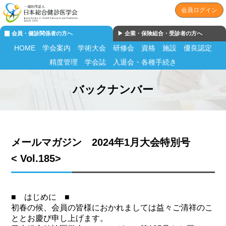
会員ログイン
会員・健診関係者の方へ
▶︎ 企業・保険組合・受診者の方へ
HOME
学会案内
学術大会
研修会
資格
施設
優良認定
精度管理
学会誌
入退会・各種手続き
バックナンバー
メールマガジン 2024年1月大会特別号
< Vol.185>
■ はじめに ■
初春の候、会員の皆様におかれましては益々ご清祥のこ
ととお慶び申し上げます。