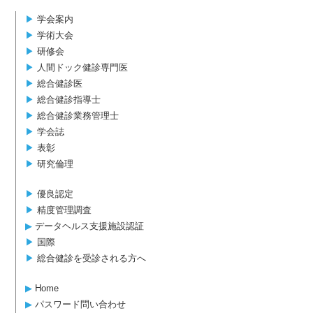
▶︎
学会案内
▶︎
学術大会
▶︎
研修会
▶︎
人間ドック健診専門医
▶︎
総合健診医
▶︎
総合健診指導士
▶︎
総合健診業務管理士
▶︎
学会誌
▶︎
表彰
▶︎
研究倫理
▶︎
優良認定
▶︎
精度管理調査
▶︎
データヘルス支援施設認証
▶︎
国際
▶︎
総合健診を受診される方へ
▶︎
Home
▶︎
パスワード問い合わせ