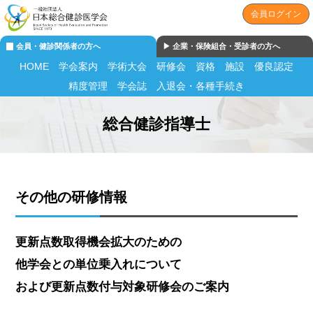
会員ログイン
会員・健診関係者の方へ
▶︎ 企業・保険組合・受診者の方へ
HOME
学会案内
学術大会
研修会
資格
施設
優良認定
精度管理
学会誌
入退会・各種手続き
総合健診指導士
その他の研修情報
更新点数取得機会拡大のための
他学会との単位乗入れについて
および更新点数付与対象研修会のご案内