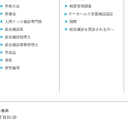
▶︎
学術大会
▶︎
精度管理調査
▶︎
研修会
▶︎
データヘルス支援施設認証
▶︎
人間ドック健診専門医
▶︎
国際
▶︎
総合健診医
▶︎
総合健診を受診される方へ
▶︎
総合健診指導士
▶︎
総合健診業務管理士
▶︎
学会誌
▶︎
表彰
▶︎
研究倫理
事務局
目31-10