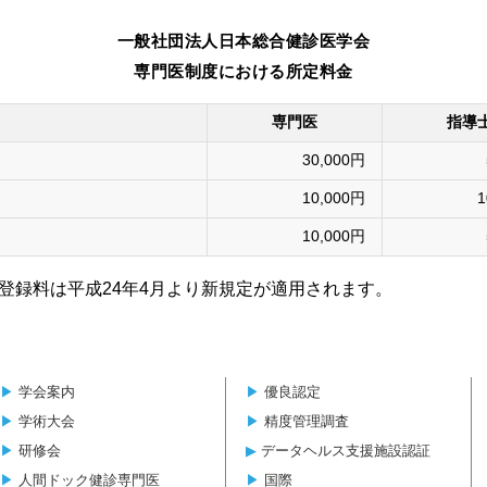
一般社団法人日本総合健診医学会
専門医制度における所定料金
専門医
指導
30,000円
10,000円
1
10,000円
登録料は平成24年4月より新規定が適用されます。
▶︎
学会案内
▶︎
優良認定
▶︎
学術大会
▶︎
精度管理調査
▶︎
研修会
▶︎
データヘルス支援施設認証
▶︎
人間ドック健診専門医
▶︎
国際