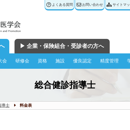
よくある質問
お問い合わせ
サイトマッ
へ
▶︎ 企業・保険組合・受診者の方へ
大会
研修会
資格
施設
優良認定
精度管理
総合健診指導士
指導士
料金表