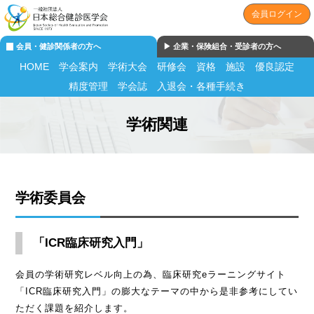
会員ログイン
会員・健診関係者の方へ
▶︎ 企業・保険組合・受診者の方へ
HOME
学会案内
学術大会
研修会
資格
施設
優良認定
精度管理
学会誌
入退会・各種手続き
学術関連
学術委員会
「ICR臨床研究入門」
会員の学術研究レベル向上の為、臨床研究eラーニングサイト
「ICR臨床研究入門」の膨大なテーマの中から是非参考にしてい
ただく課題を紹介します。