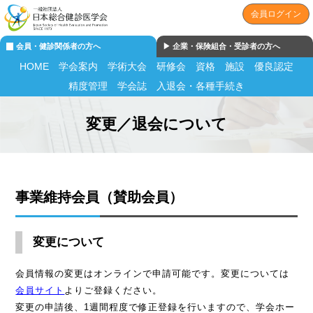
会員ログイン
会員・健診関係者の方へ
▶︎ 企業・保険組合・受診者の方へ
HOME
学会案内
学術大会
研修会
資格
施設
優良認定
精度管理
学会誌
入退会・各種手続き
変更／退会について
事業維持会員（賛助会員）
変更について
会員情報の変更はオンラインで申請可能です。変更については
会員サイト
よりご登録ください。
変更の申請後、1週間程度で修正登録を行いますので、学会ホー