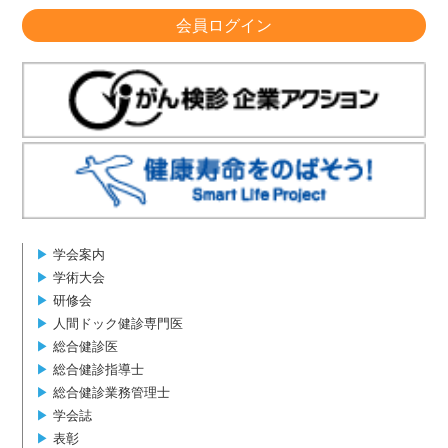
会員ログイン
▶︎
学会案内
▶︎
学術大会
▶︎
研修会
▶︎
人間ドック健診専門医
▶︎
総合健診医
▶︎
総合健診指導士
▶︎
総合健診業務管理士
▶︎
学会誌
▶︎
表彰