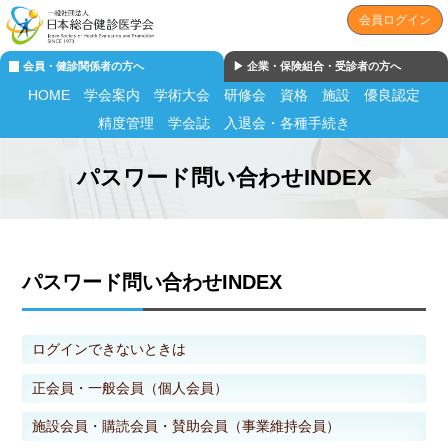
会員ログイン
会員・健診関係者の方へ
▶︎ 企業・保険組合・受診者の方へ
HOME
学会案内
学術大会
研修会
資格
施設
優良認定
精度管理
学会誌
入退会・各種手続き
パスワード問い合わせINDEX
パスワード問い合わせINDEX
ログインできないときは
正会員・一般会員（個人会員）
施設会員・購読会員・賛助会員（事業維持会員）