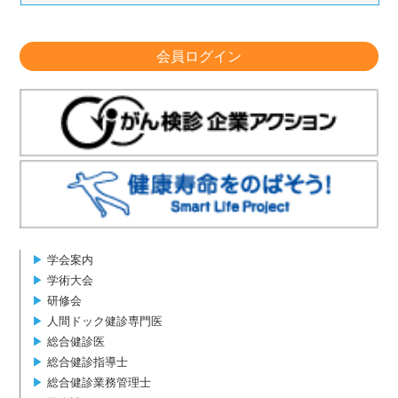
会員ログイン
▶︎
学会案内
▶︎
学術大会
▶︎
研修会
▶︎
人間ドック健診専門医
▶︎
総合健診医
▶︎
総合健診指導士
▶︎
総合健診業務管理士