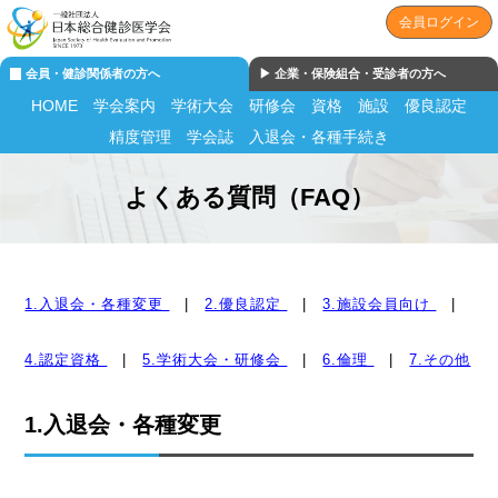
会員ログイン
会員・健診関係者の方へ
▶︎ 企業・保険組合・受診者の方へ
HOME
学会案内
学術大会
研修会
資格
施設
優良認定
精度管理
学会誌
入退会・各種手続き
よくある質問（FAQ）
1.入退会・各種変更
|
2.優良認定
|
3.施設会員向け
|
4.認定資格
|
5.学術大会・研修会
|
6.倫理
|
7.その他
1.入退会・各種変更