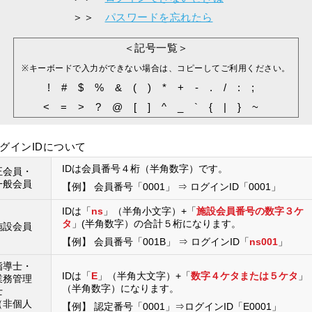
＞＞
パスワードを忘れたら
＜記号一覧＞
※キーボードで入力ができない場合は、コピーしてご利用ください。
!#$%&()*+-./:;
<=>?@[]^_`{|}~
ログインIDについて
IDは会員番号４桁（半角数字）です。
正会員・
一般会員
【例】 会員番号「0001」 ⇒ ログインID「0001」
IDは「
ns
」（半角小文字）+「
施設会員番号の数字３ケ
タ
」(半角数字）の合計５桁になります。
施設会員
【例】 会員番号「001B」 ⇒ ログインID「
ns001
」
指導士・
IDは「
E
」（半角大文字）+「
数字４ケタまたは５ケタ
」
業務管理
（半角数字）になります。
士
（非個人
【例】 認定番号「0001」⇒ログインID「E0001」