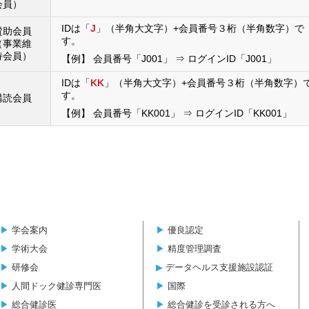
会員）
IDは「
J
」（半角大文字）+会員番号３桁（半角数字）で
賛助会員
す。
（事業維
持会員）
【例】 会員番号「J001」 ⇒ ログインID「J001」
IDは「
KK
」（半角大文字）+会員番号３桁（半角数字）
す。
購読会員
【例】 会員番号「KK001」 ⇒ ログインID「KK001」
▶︎
学会案内
▶︎
優良認定
▶︎
学術大会
▶︎
精度管理調査
▶︎
研修会
▶︎
データヘルス支援施設認証
▶︎
人間ドック健診専門医
▶︎
国際
▶︎
総合健診医
▶︎
総合健診を受診される方へ