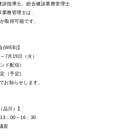
診指導士、総合健診業務管理士
診業務管理士は、
点が取得可能です。
(WEB)】
）～7月19日（火）
マンド配信）
予定（予定)
等でお知らせします。
会（品川）】
3：00～16：30
議室
）