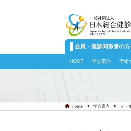
会員・健診関係者の方
HOME
学会案内
学術
学会案内
メー
Home