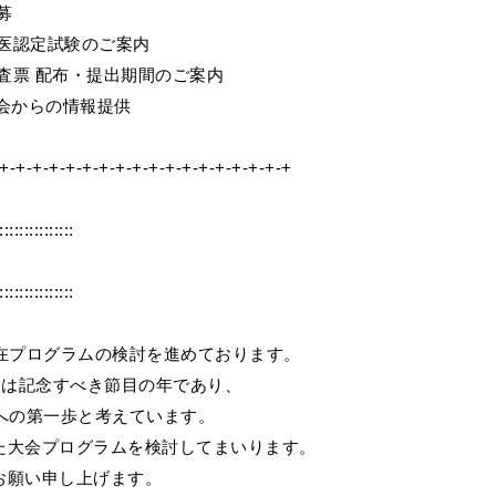
募
専門医認定試験のご案内
能調査票 配布・提出期間のご案内
議会からの情報提供
+-+-+-+-+-+-+-+-+-+-+-+-+-+-+-+-+-+
:::::::::::::::
:::::::::::::::
現在プログラムの検討を進めております。
会は記念すべき節目の年であり、
への第一歩と考えています。
た大会プログラムを検討してまいります。
お願い申し上げます。