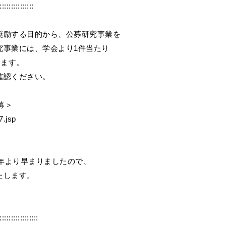
:::::::::::::::
奨励する目的から、公募研究事業を
究事業には、学会より1件当たり
います。
確認ください。
募＞
7.jsp
例年より早まりましたので、
たします。
:::::::::::::::::