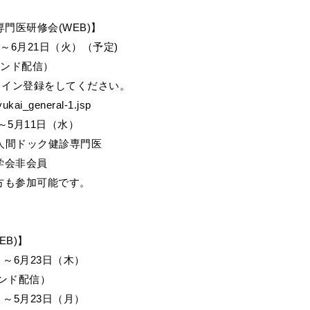
専門医研修会(WEB)】
）～6月21日（火）（予定)
マンド配信）
ライン登録をしてください。
yukai_general-1.jsp
～5月11日（水）
人間ドック健診専門医
学会非会員
方も参加可能です。
EB)】
）～6月23日（木）
ンド配信）
）～5月23日（月）