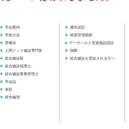
▶︎
学会案内
▶︎
優良認定
▶︎
学術大会
▶︎
精度管理調査
▶︎
研修会
▶︎
データヘルス支援施設認証
▶︎
人間ドック健診専門医
▶︎
国際
▶︎
総合健診医
▶︎
総合健診を受診される方へ
▶︎
総合健診指導士
▶︎
総合健診業務管理士
▶︎
学会誌
▶︎
表彰
▶︎
研究倫理