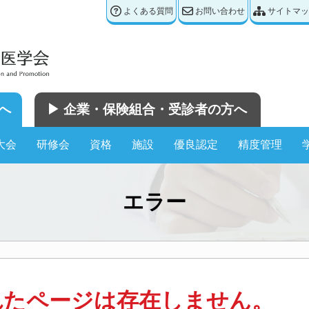
よくある質問
お問い合わせ
サイトマッ
へ
▶︎ 企業・保険組合・受診者の方へ
大会
研修会
資格
施設
優良認定
精度管理
エラー
れたページは存在しません。